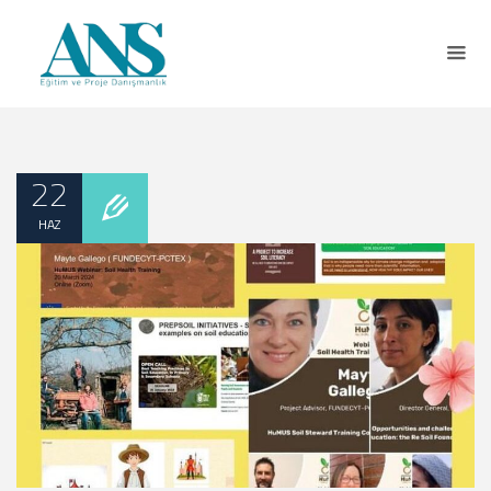
22
HAZ