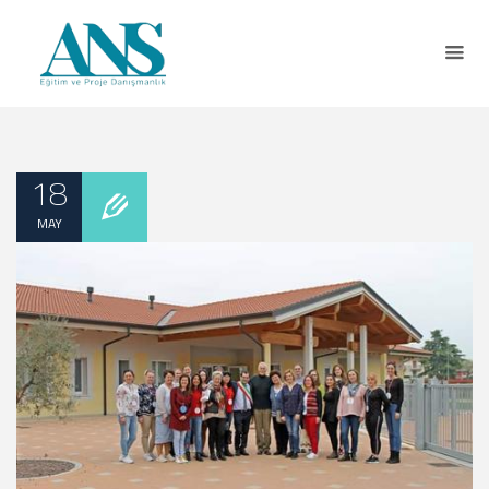
18
MAY