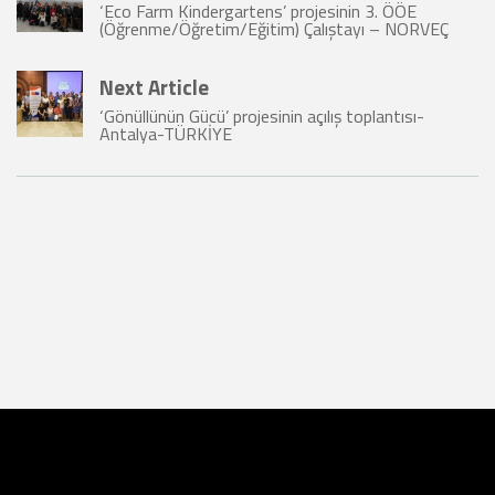
‘Eco Farm Kindergartens’ projesinin 3. ÖÖE
(Öğrenme/Öğretim/Eğitim) Çalıştayı – NORVEÇ
Next Article
‘Gönüllünün Gücü’ projesinin açılış toplantısı-
Antalya-TÜRKİYE