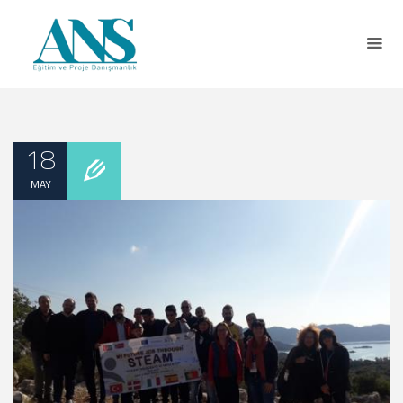
18
MAY