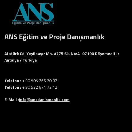
ANS Eğitim ve Proje Danışmanlık
Atatürk Cd. Yeşilbayır Mh. 4775 Sk. No:4 07190 Döşemealtı /
Antalya / Türkiye
Telefon :
+ 90 505 266 20 82
Telefon :
+ 90 532 674 72 42
E-Mail :
info@ansdanismanlik.com