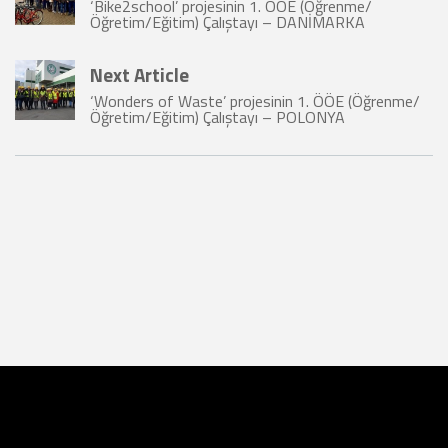
‘Bike2school’ projesinin 1. ÖÖE (Öğrenme/
Öğretim/Eğitim) Çalıştayı – DANİMARKA
Next Article
‘Wonders of Waste’ projesinin 1. ÖÖE (Öğrenme/
Öğretim/Eğitim) Çalıştayı – POLONYA